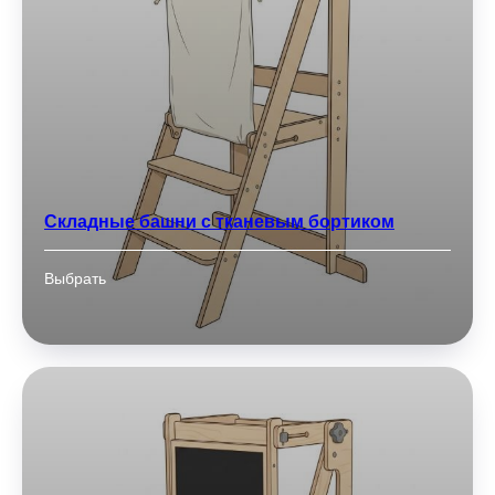
Складные башни с тканевым бортиком
Выбрать