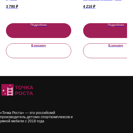
3 790
₽
4 210
₽
ИП Тютин Сергей Николаевич ИНН
Подробнее
Подробнее
631220140829
Политика конфиденциальности
Пользовательское соглашение
В корзину
В корзину
Согласие на обработку персональных данных
Политика использования cookies
Задать вопрос
«Точка Роста» — это российский
производитель детских спорткомплексов и
умной мебели с 2018 года