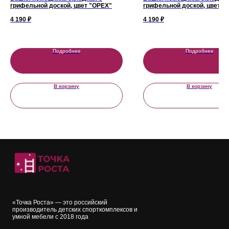
грифельной доской, цвет "ОРЕХ"
грифельной доской, цвет "
4 190
₽
4 190
₽
ИП Тютин Сергей Николаевич ИНН
631220140829
Подробнее
Подробнее
Политика конфиденциальности
Пользовательское соглашение
В корзину
В корзину
Согласие на обработку персональных данных
Политика использования cookies
Задать вопрос
«Точка Роста» — это российский
производитель детских спорткомплексов и
умной мебели с 2018 года