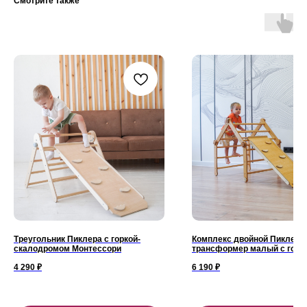
Смотрите также
Треугольник Пиклера с горкой-
Комплекс двойной Пиклер
скалодромом Монтессори
трансформер малый с горк
4 290
₽
6 190
₽