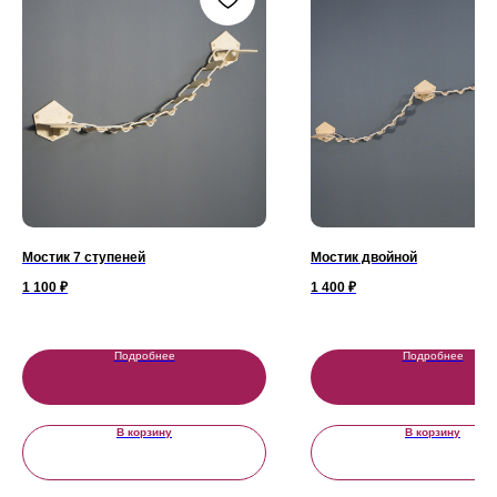
Мостик 7 ступеней
Мостик двойной
1 100
₽
1 400
₽
Подробнее
Подробнее
ИП Тютин Сергей Николаевич ИНН
В корзину
В корзину
631220140829
Политика конфиденциальности